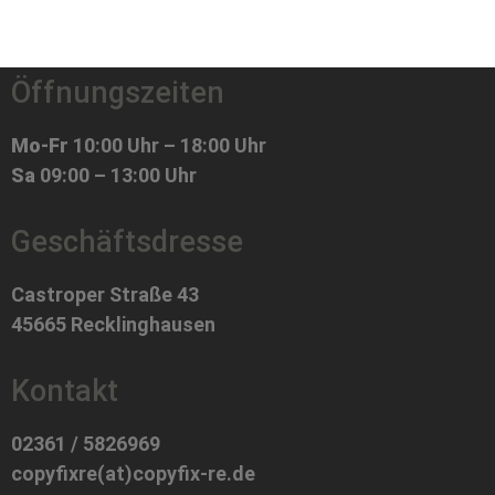
Öffnungszeiten
Mo-Fr
10:00 Uhr – 18:00 Uhr
Sa
09:00 – 13:00 Uhr
Geschäftsdresse
Castroper Straße 43
45665 Recklinghausen
Kontakt
02361 / 5826969
copyfixre(at)copyfix-re.de