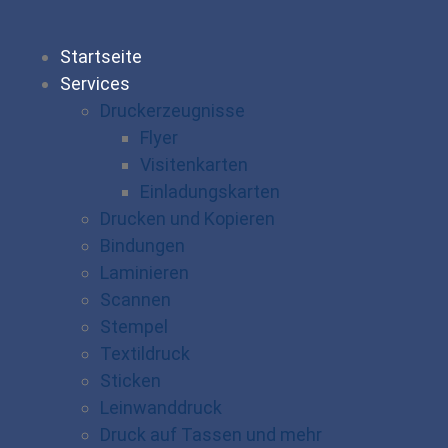
Startseite
Services
Druckerzeugnisse
Flyer
Visitenkarten
Einladungskarten
Drucken und Kopieren
Bindungen
Laminieren
Scannen
Stempel
Textildruck
Sticken
Leinwanddruck
Druck auf Tassen und mehr