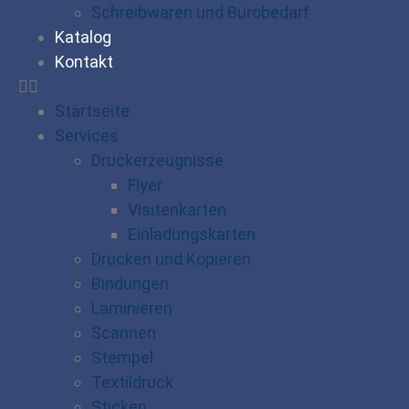
Schreibwaren und Bürobedarf
Katalog
Kontakt
Startseite
Services
Druckerzeugnisse
Flyer
Visitenkarten
Einladungskarten
Drucken und Kopieren
Bindungen
Laminieren
Scannen
Stempel
Textildruck
Sticken