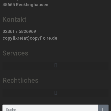
45665 Recklinghausen
Kontakt
02361 / 5826969
copyfixre(at)copyfix-re.de
Services
Rechtliches